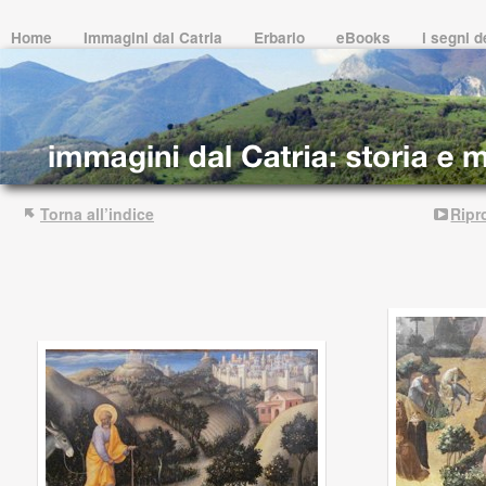
Home
Immagini dal Catria
Erbario
eBooks
i segni 
Torna all’indice
Ripr