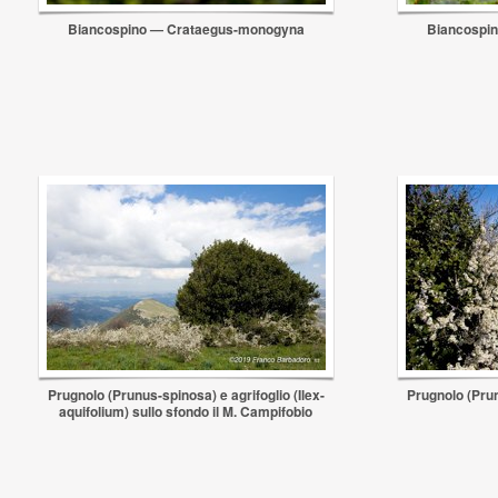
Biancospino — Crataegus-monogyna
Biancospi
Prugnolo (Prunus-spinosa) e agrifoglio (Ilex-
Prugnolo (Prun
aquifolium) sullo sfondo il M. Campifobio