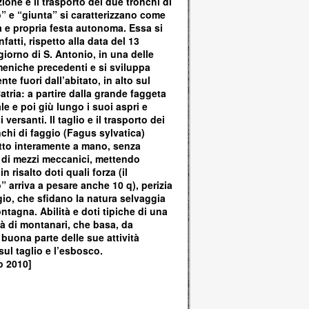
ione e il trasporto dei due tronchi di
” e “giunta” si caratterizzano come
 e propria festa autonoma. Essa si
nfatti, rispetto alla data del 13
iorno di S. Antonio, in una delle
eniche precedenti e si sviluppa
nte fuori dall’abitato, in alto sul
tria: a partire dalla grande faggeta
e e poi giù lungo i suoi aspri e
 versanti. Il taglio e il trasporto dei
chi di faggio (Fagus sylvatica)
atto interamente a mano, senza
o di mezzi meccanici, mettendo
n risalto doti quali forza (il
 arriva a pesare anche 10 q), perizia
io, che sfidano la natura selvaggia
ntagna. Abilità e doti tipiche di una
à di montanari, che basa, da
buona parte delle sue attività
sul taglio e l’esbosco.
o 2010]