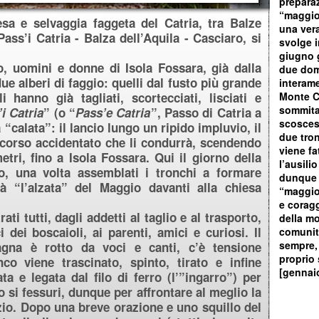
preparaz
“maggio
tesa e selvaggia faggeta del Catria, tra Balze
una vera
Pass’i Catria - Balza dell’Aquila - Casciaro, si
svolge i
giugno g
, uomini e donne di Isola Fossara, già dalla
due dom
e alberi di faggio: quelli dal fusto più grande
interame
 hanno già tagliati, scortecciati, lisciati e
Monte Ca
sommital
i Catria
” (o “
Pass’e Catria
”, Passo di Catria a
scoscesi
“calata”: il lancio lungo un ripido impluvio, il
due tron
ercorso accidentato che li condurrà, scendendo
viene f
etri, fino a Isola Fossara. Qui il giorno della
l’ausili
o, una volta assemblati i tronchi a formare
dunque i
rà “l’alzata” del Maggio davanti alla chiesa
“maggio”
e coragg
ti tutti, dagli addetti al taglio e al trasporto,
della mo
i dei boscaioli, ai parenti, amici e curiosi. Il
comunit
sempre, 
tagna è rotto da voci e canti, c’è tensione
proprio 
nco viene trascinato, spinto, tirato e infine
[gennai
a e legata dal filo di ferro (l’”ingarro”) per
co si fessuri, dunque per affrontare al meglio la
izio. Dopo una breve orazione e uno squillo del