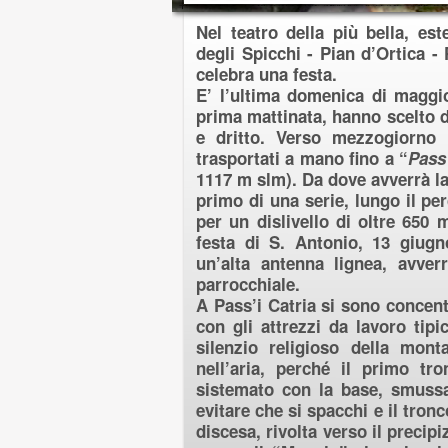
Nel teatro della più bella, es
degli Spicchi - Pian d’Ortica - 
celebra una festa.
E’ l’ultima domenica di maggio
prima mattinata, hanno scelto du
e dritto. Verso mezzogiorno li
trasportati a mano fino a “
Pass’
1117 m slm). Da dove avverrà la 
primo di una serie, lungo il p
per un dislivello di oltre 650 m
festa di S. Antonio, 13 giugn
un’alta antenna lignea, avver
parrocchiale.
A Pass’i Catria si sono concentra
con gli attrezzi da lavoro tipic
silenzio religioso della mon
nell’aria, perché il primo tro
sistemato con la base, smussat
evitare che si spacchi e il tron
discesa, rivolta verso il precip