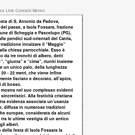
ve Link Contatti Meteo
esta di S. Antonio da Padova,
del paese, a Isola Fossara, frazione
une di Scheggia e Pascelupo (PG),
alle pendici sud-orientali del Catria,
 tradizione innalzare il “Maggio”
alla chiesa parrocchiale. Esso è
to da tre tronchi di albero, detti
, “giunta” e “cima”, riuniti insieme
e un unico palo, della lunghezza
i 20 - 22 metri, che viene infine
mente lisciato e decorato, all’apice,
i di bosso.
a mostra nel suo complesso evidenti
 sincretistici. Alla festività cristiana
utta evidenza associata un’usanza
, diffusa in numerose tradizioni
che europee, considerata da alcuni
 tra le ultime vestigia di un antico
gli alberi.
 della festa di Isola Fossara la