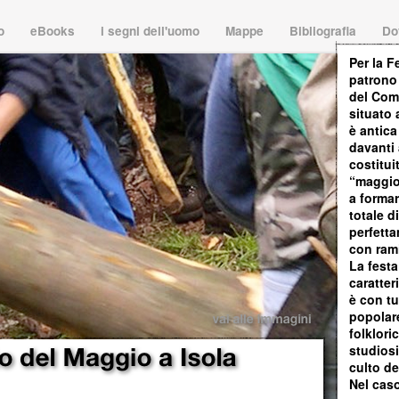
io
eBooks
i segni dell'uomo
Mappe
Bibliografia
Do
Per la F
patrono 
del Com
situato 
è antica
davanti 
costitui
“maggio”
a formar
totale d
perfetta
con ram
La fest
caratteri
è con t
popolare
folklori
studiosi
culto de
Nel caso