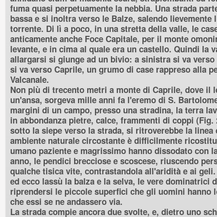
fuma quasi perpetuamente la nebbia. Una strada parte
bassa e si inoltra verso le Balze, salendo lievemente l
torrente. Di lì a poco, in una stretta della valle, le cas
anticamente anche Foce Capitale, per il monte omon
levante, e in cima al quale era un castello. Quindi la 
allargarsi si giunge ad un bivio: a sinistra si va vers
si va verso Caprile, un grumo di case rappreso alla 
Valcanale.
Non più di trecento metri a monte di Caprile, dove il l
un'ansa, sorgeva mille anni fa l'eremo di S. Bartolome
margini di un campo, presso una stradina, la terra lav
in abbondanza pietre, calce, frammenti di coppi (Fig.
sotto la siepe verso la strada, si ritroverebbe la linea
ambiente naturale circostante è difficilmente ricostitu
umano paziente e magrissimo hanno dissodato con l
anno, le pendici brecciose e scoscese, riuscendo persi
qualche tisica vite, contrastandola all'aridità e ai geli
ed ecco lassù la balza e la selva, le vere dominatrici 
riprendersi le piccole superfici che gli uomini hanno l
che essi se ne andassero via.
La strada compie ancora due svolte, e, dietro uno sch