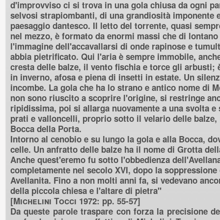
d'improvviso ci si trova in una gola chiusa da ogni pa
selvosi strapiombanti, di una grandiosità imponente e
paesaggio dantesco. Il letto del torrente, quasi sempr
nel mezzo, è formato da enormi massi che di lontan
l'immagine dell'accavallarsi di onde rapinose e tumul
abbia pietrificato. Qui l'aria è sempre immobile, anche
cresta delle balze, il vento fischia e torce gli arbusti
in inverno, afosa e piena di insetti in estate. Un silen
incombe. La gola che ha lo strano e antico nome di M
non sono riuscito a scoprire l'origine, si restringe an
ripidissima, poi si allarga nuovamente a una svolta e s
prati e valloncelli, proprio sotto il velario delle balz
Bocca della Porta.
Intorno al cenobio e su lungo la gola e alla Bocca, d
celle. Un anfratto delle balze ha il nome di Grotta del
Anche quest'eremo fu sotto l'obbedienza dell'Avellan
completamente nel secolo XVI, dopo la soppressione
Avellanita. Fino a non molti anni fa, si vedevano anco
della piccola chiesa e l'altare di pietra
"
[
Michelini Tocci 1972
: pp. 55-57]
Da queste parole traspare con forza la precisione de