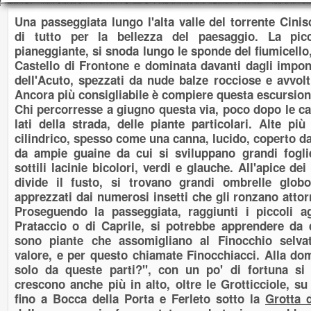
Una passeggiata lungo l'alta valle del torrente Cinis
di tutto per la bellezza del paesaggio. La pic
pianeggiante, si snoda lungo le sponde del fiumicello,
Castello di Frontone e dominata davanti dagli impone
dell'Acuto, spezzati da nude balze rocciose e avvolt
Ancora più consigliabile è compiere questa escursion
Chi percorresse a giugno questa via, poco dopo le ca
lati della strada, delle piante particolari. Alte p
cilindrico, spesso come una canna, lucido, coperto da
da ampie guaine da cui si sviluppano grandi foglie
sottili lacinie bicolori, verdi e glauche. All'apice de
divide il fusto, si trovano grandi ombrelle globose
apprezzati dai numerosi insetti che gli ronzano attor
Proseguendo la passeggiata, raggiunti i piccoli a
Prataccio o di Caprile, si potrebbe apprendere da
sono piante che assomigliano al Finocchio selva
valore, e per questo chiamate Finocchiacci. Alla do
solo da queste parti?", con un po' di fortuna si
crescono anche più in alto, oltre le Grotticciole, su 
fino a Bocca della Porta e Ferleto sotto la
Grotta 