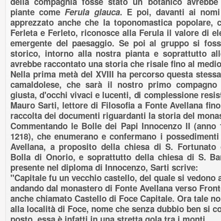
della compagnia fosse stato un botanico avrebbe 
piante come
Ferula glauca
. E poi, davanti ai nomi
apprezzato anche che la toponomastica popolare, 
Ferleta e Ferleto, riconosce alla Ferula il valore di e
emergente del paesaggio. Se poi al gruppo si fos
storico, intorno alla nostra pianta e soprattutto all
avrebbe raccontato una storia che risale fino al medio
Nella prima metà del XVIII ha percorso questa stess
camaldolese, che sarà il nostro primo compagno d
giusta, d'occhi vivaci e lucenti, di complessione resis
Mauro Sarti, lettore di Filosofia a Fonte Avellana fino
raccolta dei documenti riguardanti la storia del monas
Commentando le Bolle dei Papi Innocenzo II (anno 1
1218), che enumerano e confermano i possedimenti
Avellana, a proposito della chiesa di S. Fortunato d
Bolla di Onorio, e soprattutto della chiesa di S. B
presente nel diploma di Innocenzo, Sarti scrive:
"Capitale fu un vecchio castello, del quale si vedono 
andando dal monastero di Fonte Avellana verso Fron
anche chiamato Castello di Foce Capitale. Ora tale no
alla località di Foce, nome che senza dubbio ben si con
posto, essa è infatti in una stretta gola tra i monti.