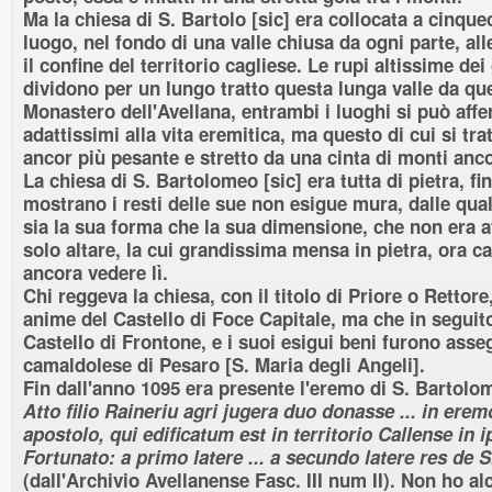
Ma la chiesa di S. Bartolo [sic] era collocata a cinqu
luogo, nel fondo di una valle chiusa da ogni parte, all
il confine del territorio cagliese. Le rupi altissime dei
dividono per un lungo tratto questa lunga valle da quell
Monastero dell'Avellana, entrambi i luoghi si può aff
adattissimi alla vita eremitica, ma questo di cui si tr
ancor più pesante e stretto da una cinta di monti anco
La chiesa di S. Bartolomeo [sic] era tutta di pietra, fi
mostrano i resti delle sue non esigue mura, dalle qua
sia la sua forma che la sua dimensione, che non era a
solo altare, la cui grandissima mensa in pietra, ora ca
ancora vedere lì.
Chi reggeva la chiesa, con il titolo di Priore o Rettore
anime del Castello di Foce Capitale, ma che in seguito
Castello di Frontone, e i suoi esigui beni furono ass
camaldolese di Pesaro [S. Maria degli Angeli].
Fin dall'anno 1095 era presente l'eremo di S. Bartolo
Atto filio Raineriu agri jugera duo donasse ... in er
apostolo, qui edificatum est in territorio Callense in i
Fortunato: a primo latere ... a secundo latere res de S
(dall'Archivio Avellanense Fasc. III num II). Non ho al