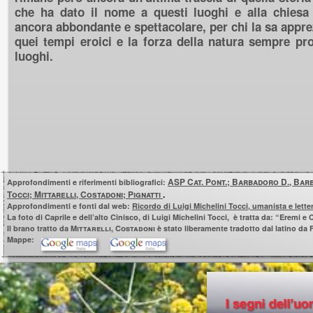
che ha dato il nome a questi luoghi e alla chiesa
ancora abbondante e spettacolare, per chi la sa appre
quei tempi eroici e la forza della natura sempre pro
luoghi.
ASP
Cat. Pont.
; B
arbadoro
D., B
ar
Approfondimenti e riferimenti bibliografici:
Tocci; Mittarelli, Costadoni; Pignatti
.
Approfondimenti e fonti dal web:
Ricordo di Luigi Michelini Tocci, umanista e lette
La foto di Caprile e dell’alto Cinisco, di Luigi Michelini Tocci, è tratta da: “Eremi e 
Il brano tratto da
Mittarelli, Costadoni
è stato liberamente tradotto dal latino da
Mappe: