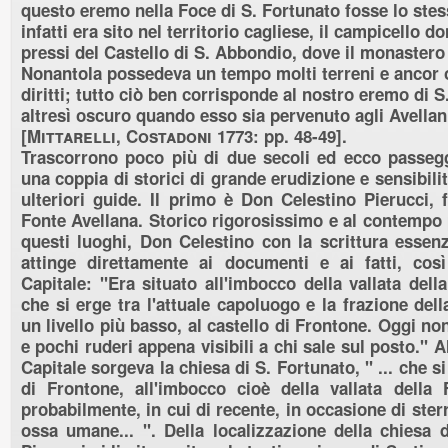
questo eremo nella Foce di S. Fortunato fosse lo stess
infatti era sito nel territorio cagliese, il campicello d
pressi del Castello di S. Abbondio, dove il monastero 
Nonantola possedeva un tempo molti terreni e ancor 
diritti; tutto ciò ben corrisponde al nostro eremo di
altresì oscuro quando esso sia pervenuto agli Avellani
[
Mittarelli, Costadoni 1773
: pp. 48-49].
Trascorrono poco più di due secoli ed ecco passegg
una coppia di storici di grande erudizione e sensibili
ulteriori guide. Il primo è Don Celestino Pierucci,
Fonte Avellana. Storico rigorosissimo e al contempo
questi luoghi, Don Celestino con la scrittura essenz
attinge direttamente ai documenti e ai fatti, così
Capitale: "Era situato all'imbocco della vallata del
che si erge tra l'attuale capoluogo e la frazione del
un livello più basso, al castello di Frontone. Oggi n
e pochi ruderi appena visibili a chi sale sul posto." Al
Capitale sorgeva la chiesa di S. Fortunato, " ... che s
di Frontone, all'imbocco cioè della vallata della
probabilmente, in cui di recente, in occasione di ster
ossa umane... ". Della localizzazione della chiesa 