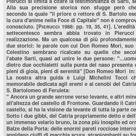
Pierucci si limita a citare la testimonianza di Sarti, 
Alla sua precisione storica non sfugge però che 
secondo la quale "il priore o rettore di S. Bartolo e
la cura d'anime nella Foce di Capitale" non è compr
conosciuto. [
Pierucci 1988
: pp. 19, 35, 41]. L'eredità
settecentesco sembra abbia trovato in Pierucc
realizzazione. Ma un qualcosa di più profondamen
due storici: le parole con cui Don Romeo Mori, suo 
Celestino sembrano ricalcate su quelle che secol
l'abate Sarti, quasi ad unire le due persone: "...uom
dietro due occhialetti sulla punta del naso presenta
pieni di gioia, pieni di serenità" [Don Romeo Mori in
La nostra altra guida è Luigi Michelini Tocci ch
memorabile dedicata agli eremi e ai cenobi del Catria
S. Bartolomeo di Feruleta:
"
Ancora un grande serrone verso levante, e altri min
all'altezza del castello di Frontone. Guardando il Cat
castello, si ha la visione da levante di tutta la parte 
Sotto i due gibbi, del Catria propriamente detto e del
un immenso velario bruno, la zona più inospite ed orr
Balze della Porta: delle enormi pareti rocciose interro
annidano ciuffi di macchia scura, strapiombanti su for