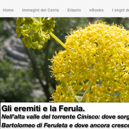
Home
Immagini dal Catria
Erbario
eBooks
i segni 