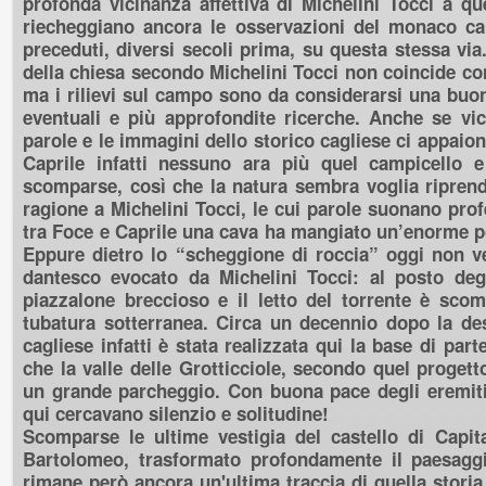
profonda vicinanza affettiva di Michelini Tocci a que
riecheggiano ancora le osservazioni del monaco c
preceduti, diversi secoli prima, su questa stessa via
della chiesa secondo Michelini Tocci non coincide con
ma i rilievi sul campo sono da considerarsi una buon
eventuali e più approfondite ricerche. Anche se vic
parole e le immagini dello storico cagliese ci appaio
Caprile infatti nessuno ara più quel campicello e
scomparse, così che la natura sembra voglia riprend
ragione a Michelini Tocci, le cui parole suonano prof
tra Foce e Caprile una cava ha mangiato un’enorme p
Eppure dietro lo “scheggione di roccia” oggi non v
dantesco evocato da Michelini Tocci: al posto de
piazzalone breccioso e il letto del torrente è scom
tubatura sotterranea. Circa un decennio dopo la des
cagliese infatti è stata realizzata qui la base di part
che la valle delle Grotticciole, secondo quel progett
un grande parcheggio. Con buona pace degli eremiti 
qui cercavano silenzio e solitudine!
Scomparse le ultime vestigia del castello di Capita
Bartolomeo, trasformato profondamente il paesaggi
rimane però ancora un'ultima traccia di quella storia