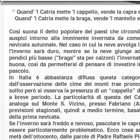
“ Quand' 'l Catria mette 'l cappello, vende la capra 
Quand' 'l Catria mette la braga, vende 'l mantello 
Così suona il detto popolare dei paesi che circonda
auspici intorno alla imminente invernata da come
nevicata autunnale. Nel caso in cui la neve avvolga 
l'inverno sarà duro, mentre se la neve giunge a
pendici più basse ("braga" sta per calzoni) l'inverna
buona, così da permettersi di pensare di investire i
pascolo.
In Italia è abbastanza diffusa questa catego
dall'osservazione delle cime dei monti trae pronos
solito però si osserva la presenza di un “cappello” d
a breve periodo. La particolarità di questa del 
analoga sul Monte S. Vicino, presso Fabriano (AN
previsioni stagionali, quindi a medio termine, basat
della prima nevicata.
Se l’inverno sarà freddo e nevoso, pascolare le capr
essere particolarmente problematico. Ecco cosa a
metà dell’ottocento, dalle parole di Padre Raffaele Pi