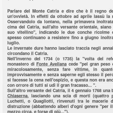
Parlare del Monte Catria e dire che è il regno d
un'ovvietà. In effetti da ottobre ad aprile lassù la
Osservandolo da lontano, nella primavera inoltrata
cima del Catria, sull'alto versante orientale, siano 
suo vitellino", indicando le due conche ricolme
spesso continuano a resistere fino a giugno inoltra
luglio.
Le invernate dure hanno lasciato traccia negli annali
circondano il Catria.
Nell'inverno del 1734 (o 1735) la "volta del ref
monastero di
Fonte Avellana
cede "pel gran peso d
miracolosamente, senza fare vittime, in quanto
improvvisamente e senza saperne egli stesso il per
si facesse la cena nell'ospizio, e questa non era a
con orrore di tutti si udì il gran fracasso... ".
Sull'altro versante del Catria, il 4 gennaio 1768 una
Chiaserna
, lasciando una scia di morti (quattro 
Luchetti, o Quagliotti, rinvenuti tra le macerie 
distruzione (abbattendo alberi d'ogni genere "per il
mezzo circa, e forse di più...").