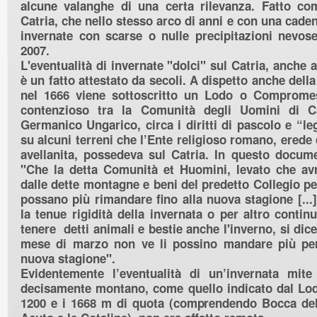
alcune valanghe di una certa rilevanza. Fatto co
Catria, che nello stesso arco di anni e con una caden
invernate con scarse o nulle precipitazioni nevo
2007.
L'eventualità di invernate "dolci" sul Catria, anche 
è un fatto attestato da secoli. A dispetto anche della
nel 1666 viene sottoscritto un Lodo o Comprome
contenzioso tra la Comunità degli Uomini di Ca
Germanico Ungarico, circa i diritti di pascolo e “le
su alcuni terreni che l’Ente religioso romano, erede
avellanita, possedeva sul Catria. In questo docume
"Che la detta Comunità et Huomini, levato che av
dalle dette montagne e beni del predetto Collegio per
possano più rimandare fino alla nuova stagione [...
la tenue rigidità della invernata
o per altro contin
tenere detti animali e bestie anche l'inverno, si dice 
mese di marzo non ve li possino mandare più per 
nuova stagione".
Evidentemente l’eventualità di un’invernata mit
decisamente montano, come quello indicato dal Lodo
1200 e i 1668 m di quota (comprendendo Bocca dell