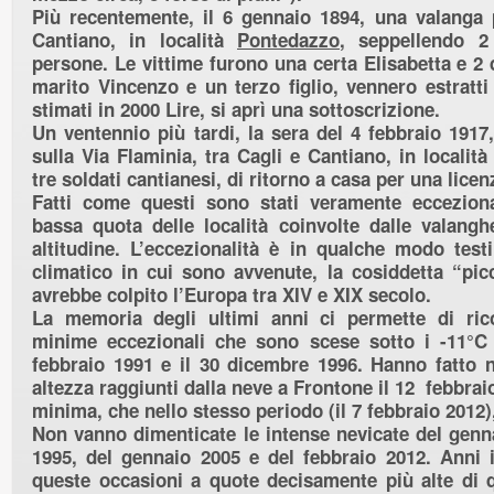
Più recentemente, il 6 gennaio 1894, una valanga p
Cantiano, in località
Pontedazzo
, seppellendo 
persone. Le vittime furono una certa Elisabetta e 2 d
marito Vincenzo e un terzo figlio, vennero estratti
stimati in 2000 Lire, si aprì una sottoscrizione.
Un ventennio più tardi, la sera del 4 febbraio 1917
sulla Via Flaminia, tra Cagli e Cantiano, in localit
tre soldati cantianesi, di ritorno a casa per una licen
Fatti come questi sono stati veramente ecceziona
bassa quota delle località coinvolte dalle valang
altitudine. L’eccezionalità è in qualche modo tes
climatico in cui sono avvenute, la cosiddetta “picc
avrebbe colpito l’Europa tra XIV e XIX secolo.
La memoria degli ultimi anni ci permette di ric
minime eccezionali che sono scese sotto i -11°C 
febbraio 1991 e il 30 dicembre 1996. Hanno fatto n
altezza raggiunti dalla neve a Frontone il 12 febbrai
minima, che nello stesso periodo (il 7 febbraio 2012),
Non vanno dimenticate le intense nevicate del genn
1995, del gennaio 2005 e del febbraio 2012. Anni 
queste occasioni a quote decisamente più alte di qu