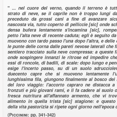
"
... nel cuore del verno, quando il terreno è tut
strato di neve, se il caprile non è troppo lungi d
preceduto da grossi cani a fine di avanzare sicu
nascosta via, tutto coperto di pelliccie [sic] onde s
densa bufera lentamente s'incamina [sic], romp
petto l'alta neve di recente caduta; egli è seguito da
muovono con tardo passo l'una dopo l'altra, e delle
le punte delle corna dalle pareti nevose laterali che
sentiero tracciato sulla neve compressa: a queste fa
onde sospingere innanzi le ritrose ed impedire che
essi di roncole, di badili, di scale: dopo lungo e 
esige l'incerto passo, su di un suolo sdrucciole
duecento capre che si muovono lentamente l'un
lunghissima fila, giungono finalmente al bosco dei 
del loro viaggio: l'accorto capraro ne distacca a 
fronzuti e più giovani rami, e li fa cadere al suolo
fresca nutritura all'affannato armento, che vi tr
alimento in quella trista [sic] stagione: e que
della vita pastorizia si ripete ogni giorno nell'epoca 
(
Piccinini
: pp. 341-342)