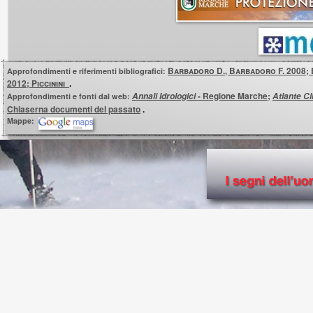
B
arbadoro
D., B
arbadoro
F. 2008;
B
Approfondimenti e riferimenti bibliografici:
2012; Piccinini
.
- Regione Marche
;
Annali Idrologici
Atlante C
Approfondimenti e fonti dal web:
Chiaserna documenti del passato
.
Mappe: