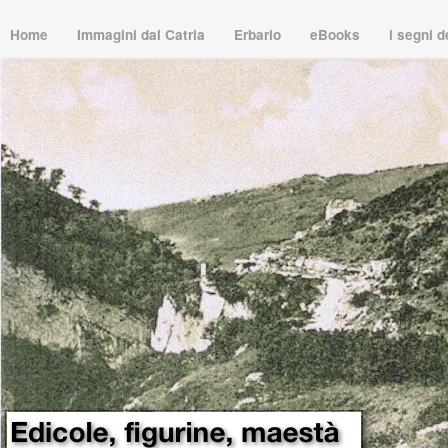
Home
Immagini dal Catria
Erbario
eBooks
i segni 