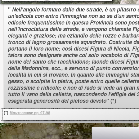
"
Nell'angolo formato dalle due strade, è un pilastro 
un'edicola con entro l'immagine non so se d'un santo
edicole frequentissime in questa Provincia sono post
nell'incrociatura delle strade, e vengono chiamate Fi
eleganti e graziose; ma eziandio delle rozze e barbar
tronco di legno grossamente squadrato. Costrutte dai
portano il loro nome; così dicesi Figura di Nicola, F
talora sono designate anche col solo vocabolo di Fig
nome del santo che racchiudono; laonde dicesi Figur
della Madonnina, ecc., e servono di punto convenzion
località in cui si trovano. In quanto alle immagini sta
gesso, o scolpite in pietra, poste entro quelle cellett
rozzissime e ridicole; e non di rado si vede un gran 
tutto il vano della celletta, nascondendo l'effigie del 
esagerata generosità del pietoso devoto
" (*)
(*)
M
ontecchini
: pp. 97-98